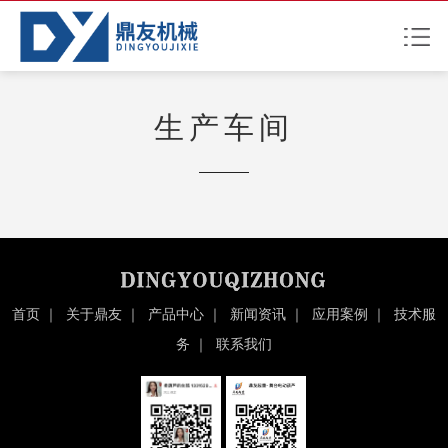
生产车间
首页
｜
关于鼎友
｜
产品中心
｜
新闻资讯
｜
应用案例
｜
技术服
务
｜
联系我们