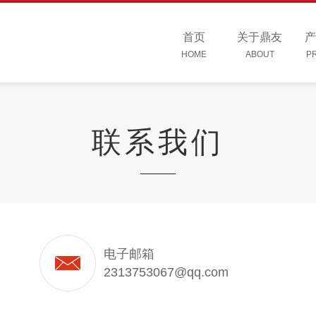
首页
关于鼎友
产
HOME
ABOUT
P
联系我们
电子邮箱
2313753067@qq.com