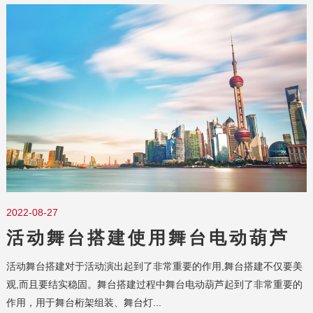
2022-08-27
活动舞台搭建使用舞台电动葫芦
活动舞台搭建对于活动演出起到了非常重要的作用,舞台搭建不仅要美
观,而且要结实稳固。舞台搭建过程中舞台电动葫芦起到了非常重要的
作用，用于舞台桁架组装、舞台灯...