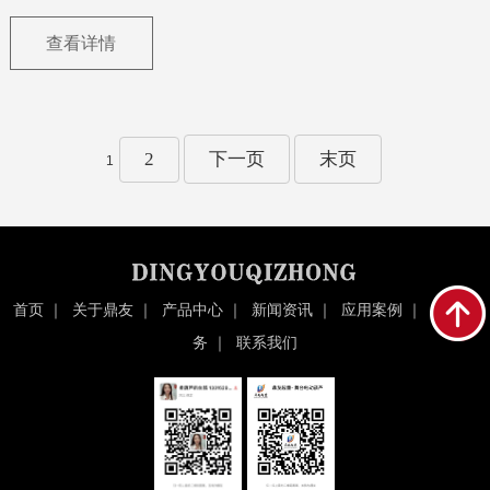
查看详情
2
下一页
末页
1
首页
｜
关于鼎友
｜
产品中心
｜
新闻资讯
｜
应用案例
｜
技术服
务
｜
联系我们