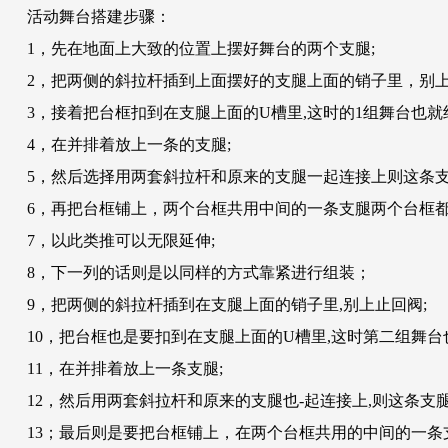
活动舞台搭建步骤：
1，先在地面上大致的位置上摆好舞台的两个支腿;
2，把两侧的斜拉杆插到上面摆好的支腿上面的销子里，别上
3，接着把台框扣到在支腿上面的U槽里,这时的1组舞台也就
4，在并排着放上一条的支腿;
5，然后选择用两套斜拉杆和原来的支腿一起连接上则这条
6，再把台框铺上，两个台框共用中间的一条支腿两个台框
7，以此类推可以无限延伸;
8，下一列的话则是以同样的方式靠紧进行组装；
9，把两侧的斜拉杆插到在支腿上面的销子里,别上止回阀;
10，把台框也是要扣到在支腿上面的U槽里,这时第二组舞台
11，在并排着放上一条支腿;
12，然后用两套斜拉杆和原来的支腿也-起连接上,则这条支
13；最后则是要把台框铺上，在两个台框共用的中间的一条