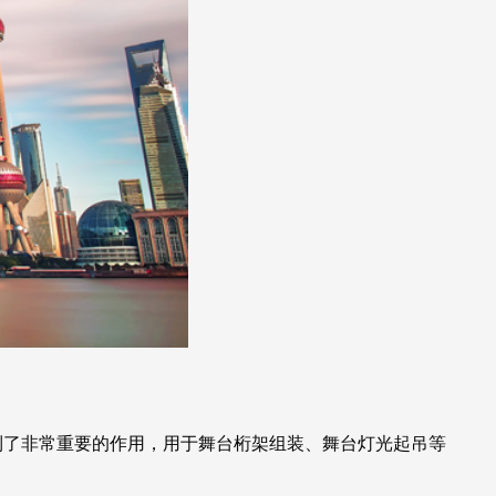
到了非常重要的作用，用于舞台桁架组装、舞台灯光起吊等