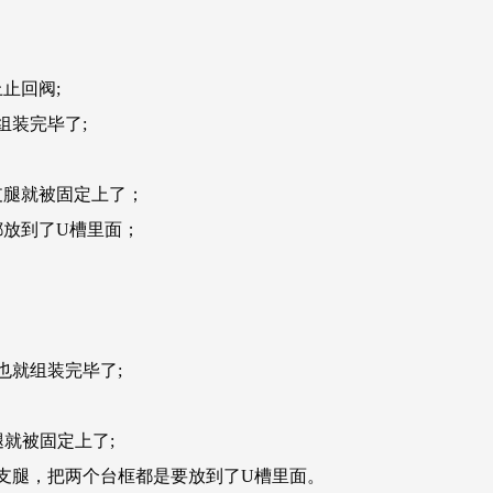
止回阀;
组装完毕了;
支腿就被固定上了；
都放到了U槽里面；
也就组装完毕了;
腿就被固定上了;
支腿，把两个台框都是要放到了U槽里面。