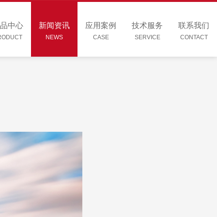
品中心
新闻资讯
应用案例
技术服务
联系我们
RODUCT
NEWS
CASE
SERVICE
CONTACT