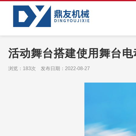
活动舞台搭建使用舞台电
浏览：183次 发布日期：2022-08-27