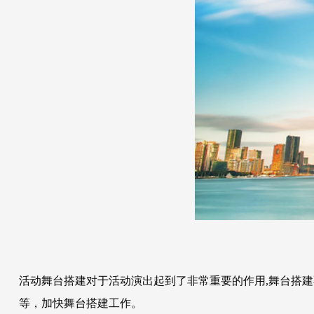
活动舞台搭建对于活动演出起到了非常重要的作用,舞台搭
等，加快舞台搭建工作。