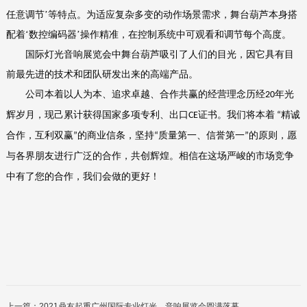
任意调节’等特点。为适应复杂多变的动作场景需求，舞台葫芦本身搭
配着‘数控编码器’操作精准，在控制系统中可观看和调节每个高度。
国际灯光音响展览会中舞台葫芦吸引了人们的目光，因它具有目
前最先进的技术和团队研发出来的高端产品。
公司本着以人为本、追求卓越、合作共赢的经营理念历经
年光
20
辉岁月，现己累计获得国家多项专利、出口
证书。我们将本着
精诚
CE
“
合作，互利双赢
的商业信条，坚持
质量第一、信誉第一
的原则，愿
”
“
”
与各界朋友进行广泛的合作，共创辉煌。相信在这场严峻的市场竞争
中有了您的合作，我们会做的更好！
上一篇：
2021鼎友起重广州国际专业灯光、音响展览会圆满落幕